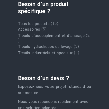
Besoin d’un produit
spécifique ?
15
15
Tous les produits
produits
5
5
Accessoires
produits
2
Treuils d'accouplement et d'ancrage
2
produits
3
3
Treuils hydrauliques de levage
produits
5
5
Treuils industriels et speciaux
produits
Besoin d’un devis ?
Exposez-nous votre projet, standard ou
sur mesure.
Nous vous répondons rapidement avec
une solution adaptée.