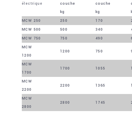
électrique
couche
couche
kg
kg
MCW 250
250
170
MCW 500
500
340
MCW 750
750
490
MCW
1200
750
1200
MCW
1700
1055
1700
MCW
2200
1365
2200
MCW
2800
1745
2800