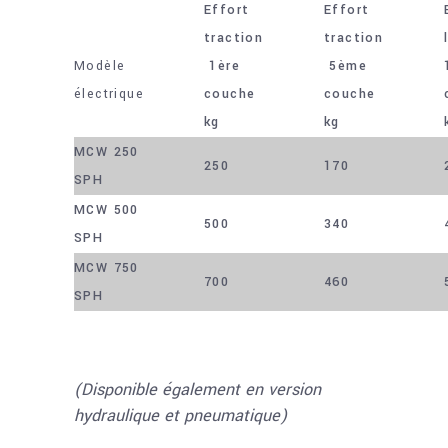
Effort
Effort
traction
traction
Modèle
1ère
5ème
électrique
couche
couche
kg
kg
MCW 250
250
170
SPH
MCW 500
500
340
SPH
MCW 750
700
460
SPH
(Disponible également en version
hydraulique et pneumatique)