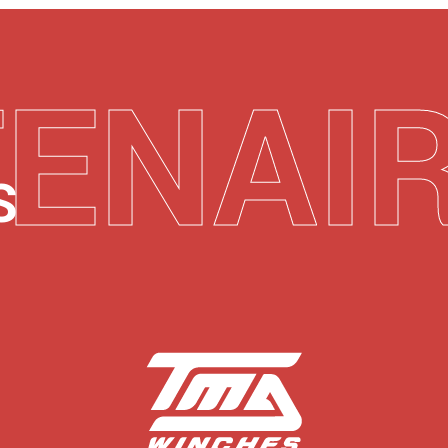
T
E
N
A
I
S