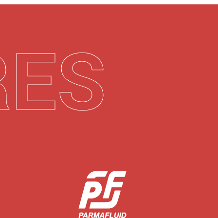
R
E
S