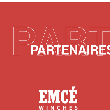
P
A
R
PARTENAIRE