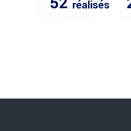
52
52
réalisés