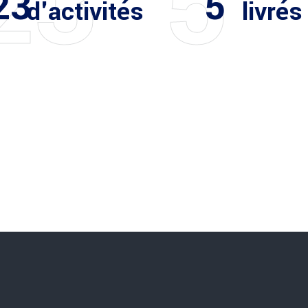
23
5
23
5
d'activités
livrés