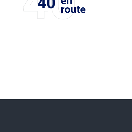
40
40
en
route