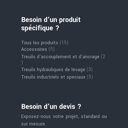
Besoin d’un produit
spécifique ?
15
15
Tous les produits
produits
5
5
Accessoires
produits
2
Treuils d'accouplement et d'ancrage
2
produits
3
3
Treuils hydrauliques de levage
produits
5
5
Treuils industriels et speciaux
produits
Besoin d’un devis ?
Exposez-nous votre projet, standard ou
sur mesure.