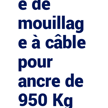
e de
mouillag
e à câble
pour
ancre de
950 Kg