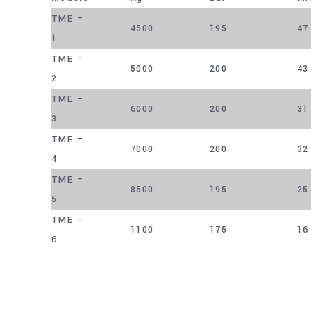
TME –
4500
195
47
1
TME –
5000
200
43
2
TME –
6000
200
31
3
TME –
7000
200
32
4
TME –
8500
195
25
5
TME –
1100
175
16
6