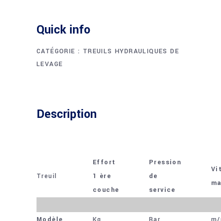
Quick info
CATÉGORIE :
TREUILS HYDRAULIQUES DE
LEVAGE
Description
Effort
Pression
Vi
Treuil
1 ère
de
ma
couche
service
Modèle
Kg
Bar
m/