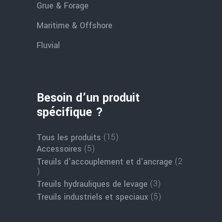
Grue & Forage
Maritime & Offshore
Fluvial
Besoin d’un produit
spécifique ?
15
15
Tous les produits
produits
5
5
Accessoires
produits
2
Treuils d'accouplement et d'ancrage
2
produits
3
3
Treuils hydrauliques de levage
produits
5
5
Treuils industriels et speciaux
produits